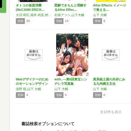
オトコの仮面消費
図解できちんと理解す
After Effects イメージ
(McCANN ERICK…
るAfter Effec…
で覚える…
大沼 利広,堀井 武宏,村口 賢一郎,山下 大輔,松浦 孝行,有馬 未来子
石坂アツシ,山下大輔
山下 大輔
登録
26
登録
13
登録
6
Webデザイナーのため
with‥―第6回東宝シン
異系統土器の共存にみ
のモーションデザイン
デレラ写真集
る九州縄文文化
こ…
浅野 桜,山下 大輔
山下 大輔
山下 大輔
登録
3
登録
0
登録
0
全10件を表示
書誌検索オプションについて