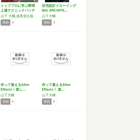
トッププロに学ぶ野球
住宅設計ドローイング
上達テクニックバッテ
BIG ARCHITE…
ィン…
山下 大輔,成美堂出版編集部
山下大輔
登録
3
登録
3
作って覚えるAfter
作って覚えるAfter
Effects！楽し…
Effects！ 楽…
山下大輔
山下大輔
登録
0
登録
0