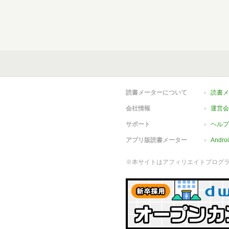
読書メーターについて
読書メ
会社情報
運営会
サポート
ヘルプ
アプリ版読書メーター
Andr
※本サイトはアフィリエイトプログ