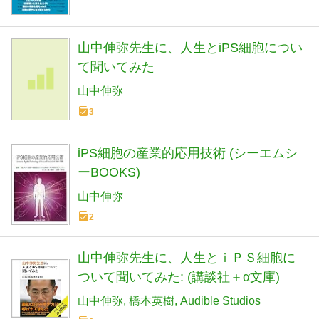
山中伸弥先生に、人生とiPS細胞につい
て聞いてみた
山中伸弥
3
iPS細胞の産業的応用技術 (シーエムシ
ーBOOKS)
山中伸弥
2
山中伸弥先生に、人生とｉＰＳ細胞に
ついて聞いてみた: (講談社＋α文庫)
山中伸弥
橋本英樹
Audible Studios