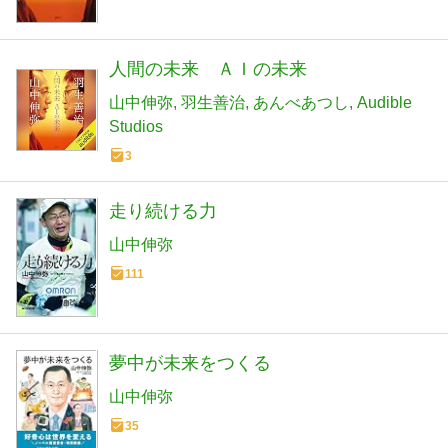
人間の未来 ＡＩの未来
山中伸弥
羽生善治
あんべあつし
Audible
Studios
3
走り続ける力
山中伸弥
111
夢中が未来をつくる
山中伸弥
35