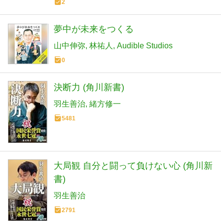
2
夢中が未来をつくる
山中伸弥
林祐人
Audible Studios
0
決断力 (角川新書)
羽生善治
緒方修一
5481
大局観 自分と闘って負けない心 (角川新
書)
羽生善治
2791