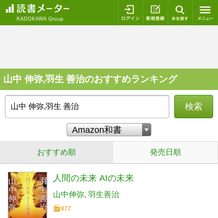
ログイン
新規登録
本を探
山中 伸弥,羽生 善治のおすすめランキング
検索
おすすめ順
発売日順
人間の未来 AIの未来
山中伸弥
羽生善治
877