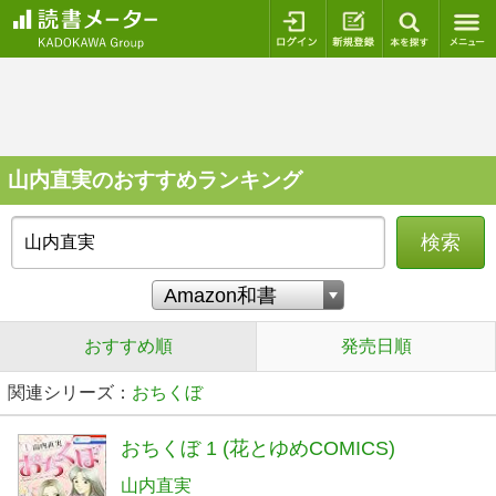
ログイン
新規登録
本を探
山内直実のおすすめランキング
検索
おすすめ順
発売日順
関連シリーズ：
おちくぼ
おちくぼ 1 (花とゆめCOMICS)
山内直実