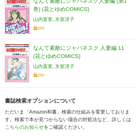
なんて素敵にジャパネスク人妻編 (第1
巻) (花とゆめCOMICS)
山内直実
氷室冴子
284
なんて素敵にジャパネスク 人妻編 11
(花とゆめCOMICS)
山内直実
氷室冴子
280
書誌検索オプションについて
ただいま「Amazon和書」検索の仕組みを変更しておりま
す。検索で本が見つからない場合の対処法など、詳しくは
こちらのお知らせ
をご確認ください。