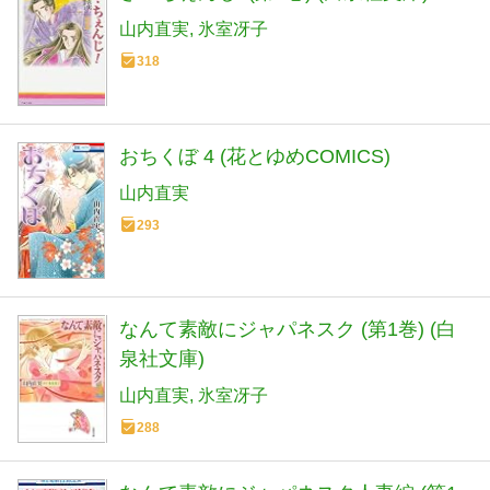
山内直実
氷室冴子
318
おちくぼ 4 (花とゆめCOMICS)
山内直実
293
なんて素敵にジャパネスク (第1巻) (白
泉社文庫)
山内直実
氷室冴子
288