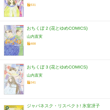
531
おちくぼ 2 (花とゆめCOMICS)
山内直実
408
おちくぼ 3 (花とゆめCOMICS)
山内直実
341
ジャパネスク・リスペクト! 氷室冴子