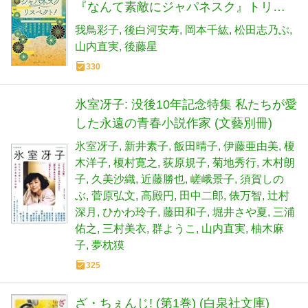
『なんて素敵にジャパネスク』トリビ
ュート集
我鳥彩子
後白河安寿
岡本千紘
松田志乃ぶ
山内直実
後藤星
330
氷室冴子: 没後10年記念特集 私たちが愛
した永遠の青春小説作家 (文藝別冊)
氷室冴子
新井素子
飯田晴子
伊藤亜由美
榎
木洋子
榎村寛之
荻原規子
菊地秀行
木村朗
子
久美沙織
近藤勝也
嵯峨景子
須賀しの
ぶ
菅原弘文
高殿円
田中二郎
俵万智
辻村
深月
ひかわ玲子
藤田和子
堀井さや夏
三浦
佑之
三村美衣
群ようこ
山内直実
柚木麻
子
夢枕獏
325
ざ・ちぇんじ! (第1巻) (白泉社文庫)