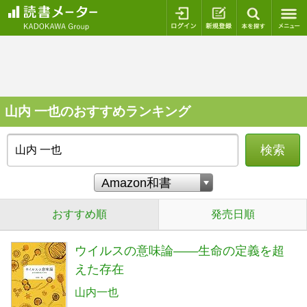
ログイン
新規登録
本を探
山内 一也のおすすめランキング
検索
おすすめ順
発売日順
ウイルスの意味論――生命の定義を超
えた存在
山内一也