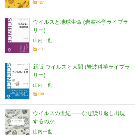
427
ウイルスと地球生命 (岩波科学ライブラ
リー)
山内一也
211
新版 ウイルスと人間 (岩波科学ライブラ
リー)
山内一也
100
ウイルスの世紀――なぜ繰り返し出現
するのか
山内一也