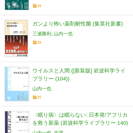
39
ガンより怖い薬剤耐性菌 (集英社新書)
三瀬勝利
山内一也
38
ウイルスと人間 ([新装版] 岩波科学ライ
ブラリー (104))
山内一也
35
〈眠り病〉は眠らない: 日本発!アフリカ
を救う新薬 (岩波科学ライブラリー 140)
山内一也
北潔