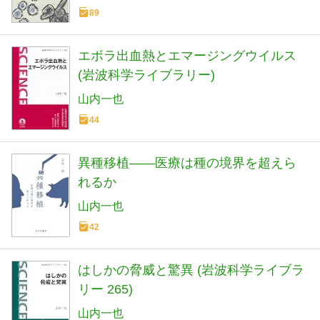
89
エボラ出血熱とエマージングウイルス
(岩波科学ライブラリー)
山内一也
44
異種移植――医療は種の境界を超えら
れるか
山内一也
42
はしかの脅威と驚異 (岩波科学ライブラ
リー 265)
山内一也