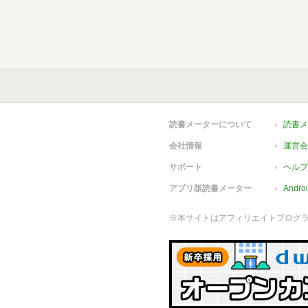
読書メーターについて
読書メ
会社情報
運営会
サポート
ヘルプ
アプリ版読書メーター
Andr
※本サイトはアフィリエイトプログ