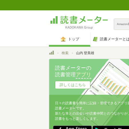
Amazo
トップ
読書メーターと
トップ
検索
山内 登美雄
読書メーターの
読書管理
アプリ
詳しくはこちら
日々の読書量を簡単に記録・管理できるアプリ
読書メーターです。
新たな本との出会いや読書仲間とのつながりが
読書をもっと楽しくします。