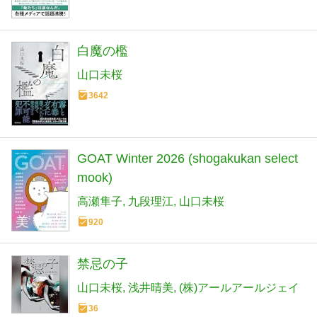
白魔の檻
山口未桜
3642
GOAT Winter 2026 (shogakukan select
mook)
高瀬隼子
九段理江
山口未桜
920
禁忌の子
山口未桜
浅井晴美
(株)アールアールジェイ
36