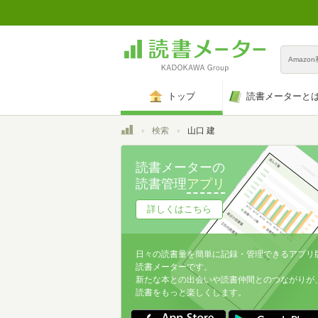
Amazo
トップ
読書メーターと
トップ
検索
山口 建
読書メーターの
読書管理
アプリ
詳しくはこちら
日々の読書量を簡単に記録・管理できるアプリ
読書メーターです。
新たな本との出会いや読書仲間とのつながりが
読書をもっと楽しくします。