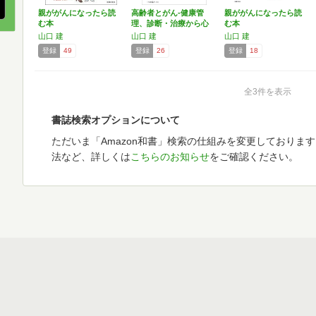
親ががんになったら読
高齢者とがん-健康管
親ががんになったら読
む本
理、診断・治療から心
む本
と暮…
山口 建
山口 建
山口 建
登録
49
登録
26
登録
18
全3件を表示
書誌検索オプションについて
ただいま「Amazon和書」検索の仕組みを変更しておりま
法など、詳しくは
こちらのお知らせ
をご確認ください。