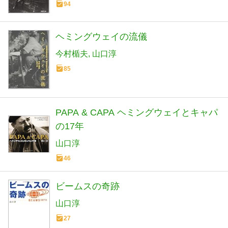
94
ヘミングウェイの流儀
今村楯夫
山口淳
85
PAPA & CAPA ヘミングウェイとキャパ
の17年
山口淳
46
ビームスの奇跡
山口淳
27