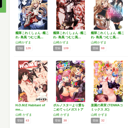
艦隊これくしょん -艦こ
艦隊これくしょん -艦こ
艦隊これくしょん -艦こ
れ- 島風 つむじ風…
れ- 島風 つむじ風…
れ- 島風 つむじ風…
山崎かずま
山崎かずま
山崎かずま
登録
126
登録
109
登録
68
H.O.M.E Habitant of
ポルノスターより愛を
楽園の果実 (TENMAコ
me…
こめてっ (メガストア
ミックス JC)
コ…
山崎 かずま
山崎 かずま
山崎 かずま
登録
43
登録
38
登録
32