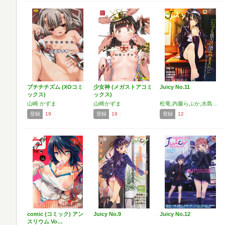
プチチチズム (XOコミ
少女神 (メガストアコミ
Juicy No.11
ックス)
ックス)
山崎 かずま
山崎かずま
松竜,内藤らぶか,水島空彦,関谷あさみ,山崎かずま,なるさわ景,たまちゆき,二式鋏,虎向ひゅうら,きみおたまこ,鷹勢 優,ホーミング,カイシンシ,まめぞう,巻田佳春
登録
19
登録
19
登録
12
comic (コミック) アン
Juicy No.9
Juicy No.12
スリウム Vo…