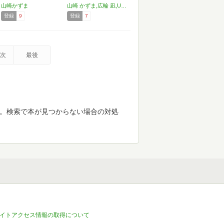
ッ…
山崎かずま
山崎 かずま,広輪 凪,URAN,ニトロプラス
登録
9
登録
7
次
最後
す。検索で本が見つからない場合の対処
イトアクセス情報の取得について