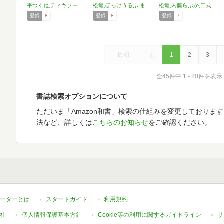
平つくね,ティキソー竹田,ニム,宮野金太郎,葵ヒトリ,Zトン,士郎正宗,椎名フロム,由浦カズヤ,神谷ズズ,SeN,桃之助,ぎうにう,伊藤エイト,山崎かずま,カタセミナミ,かいづか,小倉脩一,丸居まる,子門竜士郎
松竜,ほっけうるふ,まきのん™,fu-ta,倉澤 まこと,関谷 あさみ,笹倉 綾人,二式鋏,たまちゆき,内藤 らぶか,猫玄,なるさわ 景,カイシンシ,瑞井 鹿央,きみお たまこ,ホーミング,ベンジャミン,山崎 かずま,巻田 佳春
松竜,内藤らぶか,二式鋏,倉澤まこと,無有利安,猫玄,ベンジャミン,きみおたまこ,山崎かずま,たまちゆき,ホーミング,なるさわ景,カイシンシ,fu-ta,虎向ひゅうら,関谷あさみ
登録
8
登録
8
登録
7
最初
前
1
2
3
全45件中 1 - 20件を表示
書誌検索オプションについて
ただいま「Amazon和書」検索の仕組みを変更しておりま
法など、詳しくは
こちらのお知らせ
をご確認ください。
ーターとは
スタートガイド
利用規約
社
個人情報保護基本方針
Cookie等の利用に関するガイドライン
サ