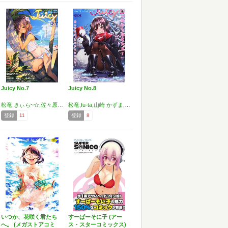
Juicy No.7
Juicy No.8
松竜,きぃら~☆,佐々原 憂樹,古都子,関谷 あさみ,水島 空彦,倉澤 まこと,山崎 かずま,たまちゆき,鷹勢 優,虎向 ひゅうら,ベンジャミン,カイシンシ,なるさわ 景,きみおたまこ,ホーミング,二式鋏,内藤 らぶか,巻田 佳春
松竜,fu-ta,山崎 かずま,倉澤 まこと,きみお たまこ,内藤 らぶか,たまちゆき,ベンジャミン,鷹勢 優,なるさわ 景,水島 空彦,みずき えいむ,カイシンシ,ホーミング,古都子,二式鋏,巻田 佳春
登録
11
登録
8
いつか、花咲く君たち
すーぱーそに子 (アー
へ。 (メガストアコミ
ス・スターコミックス)