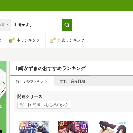
n和書
は
本ランキング
作家ランキング
山崎かずま
のおすすめランキング
おすすめランキング
新刊・発売日順
関連シリーズ
艦これ 島風 つむじ風の少女
版
、