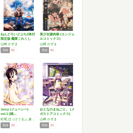
ねんどろいどぷち2体付
美少女謝肉祭 (エンジェ
限定版 艦隊これくし
ルコミックス)
ょ…
山崎 かずま
山崎 かずま
登録
61
登録
61
Juicy (ジューシー)
おとなのまねごと。 (メ
vol.1 [雑…
ガストアコミックス)
松竜,ほっけうるふ,倉澤まこと,内藤らぶか,ベンジャミン,たまちゆき,きみおたまこ,ホーミング,鷹勢 優,古都子,猫玄,方密,来栖達也,関谷あさみ,笹倉綾人,瑞井鹿央,巻田佳春,山崎かずま,無有利安
山崎 かずま
登録
22
登録
21