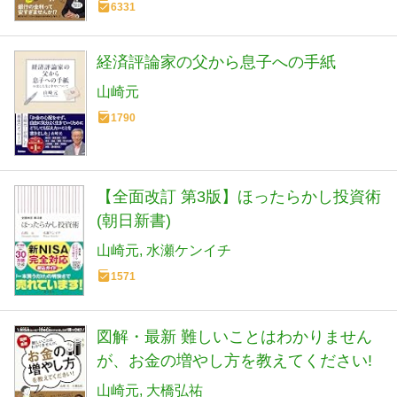
6331
経済評論家の父から息子への手紙
山崎元
1790
【全面改訂 第3版】ほったらかし投資術
(朝日新書)
山崎元
水瀬ケンイチ
1571
図解・最新 難しいことはわかりません
が、お金の増やし方を教えてください!
山崎元
大橋弘祐