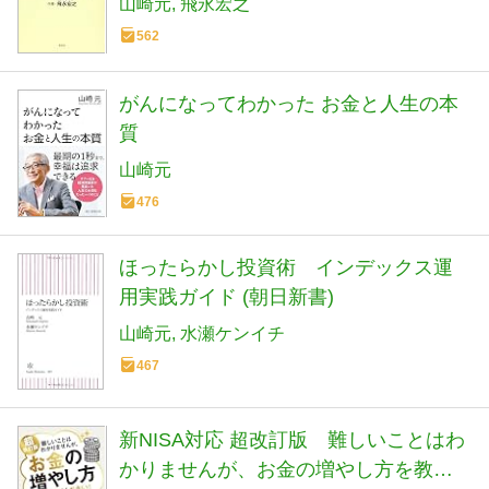
山崎元
飛永宏之
562
がんになってわかった お金と人生の本
質
山崎元
476
ほったらかし投資術 インデックス運
用実践ガイド (朝日新書)
山崎元
水瀬ケンイチ
467
新NISA対応 超改訂版 難しいことはわ
かりませんが、お金の増やし方を教え