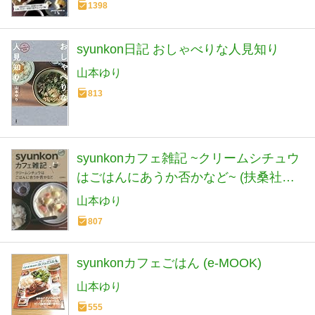
1398
syunkon日記 おしゃべりな人見知り
山本ゆり
813
syunkonカフェ雑記 ~クリームシチュウ
はごはんにあうか否かなど~ (扶桑社ム
ック)
山本ゆり
807
syunkonカフェごはん (e-MOOK)
山本ゆり
555