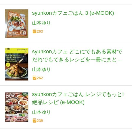
syunkonカフェごはん 3 (e-MOOK)
山本ゆり
263
syunkonカフェ どこにでもある素材で
だれでもできるレシピを一冊にまとめ
た「作る気になる」本 (別冊エッセ)
山本ゆり
262
syunkonカフェごはん レンジでもっと!
絶品レシピ (e-MOOK)
山本ゆり
239