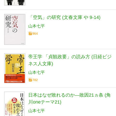
「空気」の研究 (文春文庫 や 9-14)
山本七平
964
帝王学 「貞観政要」の読み方 (日経ビジ
ネス人文庫)
山本七平
782
日本はなぜ敗れるのか―敗因21ヵ条 (角
川oneテーマ21)
山本七平