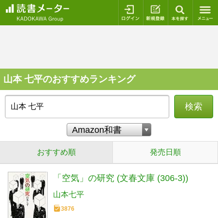
ログイン
新規登録
本を探
山本 七平のおすすめランキング
検索
おすすめ順
発売日順
「空気」の研究 (文春文庫 (306‐3))
山本七平
3876