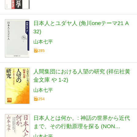
日本人とユダヤ人 (角川oneテーマ21 A
32)
山本七平
285
人間集団における人望の研究 (祥伝社黄
金文庫 や 1-2)
山本七平
254
日本人とは何か。: 神話の世界から近代
まで、その行動原理を探る (NON
SELECT)
山本七平