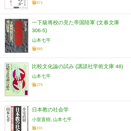
671
一下級将校の見た帝国陸軍 (文春文庫
306-5)
山本七平
560
比較文化論の試み (講談社学術文庫 48)
山本七平
370
日本教の社会学
小室直樹
山本七平
331