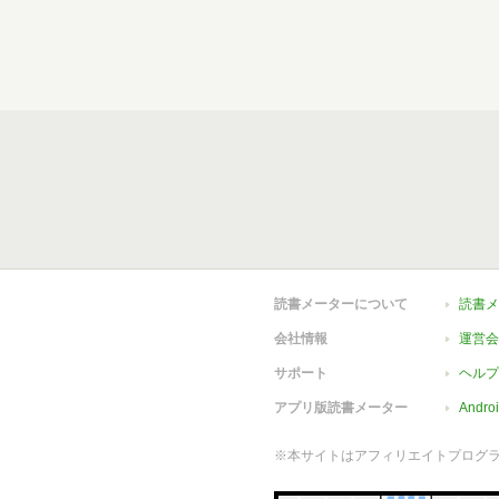
読書メーターについて
読書メ
会社情報
運営会
サポート
ヘルプ
アプリ版読書メーター
Andr
※本サイトはアフィリエイトプログ