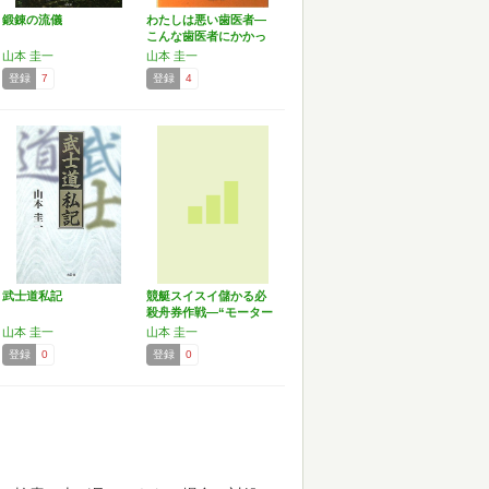
鍛錬の流儀
わたしは悪い歯医者―
こんな歯医者にかかっ
ては…
山本 圭一
山本 圭一
登録
7
登録
4
武士道私記
競艇スイスイ儲かる必
殺舟券作戦―“モーター
絶…
山本 圭一
山本 圭一
登録
0
登録
0