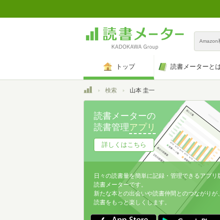
Amazo
トップ
読書メーターと
トップ
検索
山本 圭一
読書メーターの
読書管理
アプリ
詳しくはこちら
日々の読書量を簡単に記録・管理できるアプリ
読書メーターです。
新たな本との出会いや読書仲間とのつながりが
読書をもっと楽しくします。