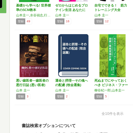
基礎から学べる! 世界標
ゼロからはじめるプロ
自宅でできる！ 筋力
準のSCM教本
テイン生活 あなたに
トレーニング大全
は、…
山本圭一,水谷禎志,行本 顕
山本 圭一
山本 圭一
登録
49
登録
16
登録
12
悪い歯医者―歯医者の
運命と摂理―その魂へ
死ぬまでにやっておく
悪行日誌 (悪い医者)
の配慮 (牧会選集)
べき ビジネス・ファー
ス…
山本 圭一
山本 圭一
柳谷杞一郎,山本圭一
登録
3
登録
2
登録
5
全10件を表示
書誌検索オプションについて