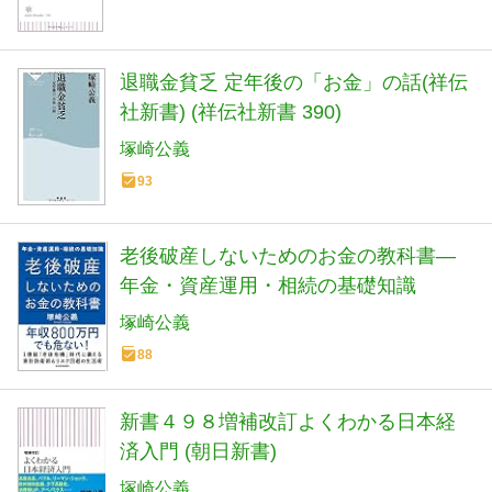
退職金貧乏 定年後の「お金」の話(祥伝
社新書) (祥伝社新書 390)
塚崎公義
93
老後破産しないためのお金の教科書―
年金・資産運用・相続の基礎知識
塚崎公義
88
新書４９８増補改訂よくわかる日本経
済入門 (朝日新書)
塚崎公義