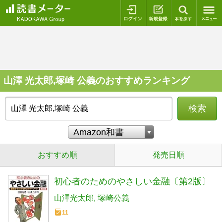
ログイン
新規登録
本を探
山澤 光太郎,塚崎 公義のおすすめランキング
検索
おすすめ順
発売日順
初心者のためのやさしい金融〔第2版〕
山澤光太郎
塚崎公義
11