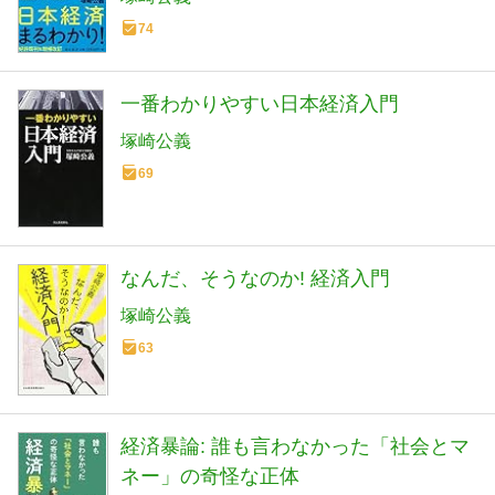
74
一番わかりやすい日本経済入門
塚崎公義
69
なんだ、そうなのか! 経済入門
塚崎公義
63
経済暴論: 誰も言わなかった「社会とマ
ネー」の奇怪な正体