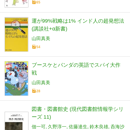
65
運が99%戦略は1% インド人の超発想法
(講談社+α新書)
山田真美
54
ブースケとパンダの英語でスパイ大作
戦
山田真美
28
図書・図書館史 (現代図書館情報学シリ
ーズ 11)
佃一可
久野淳一
佐藤達生
鈴木良雄
呑海沙