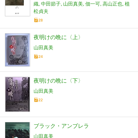
織
中田節子
山田真美
佃一可
高山正也
植
松貞夫
28
夜明けの晩に〈上〉
山田真美
24
夜明けの晩に〈下〉
山田真美
22
ブラック・アンブレラ
山田真美