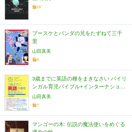
10
ブースケとパンダの兄をたずねて三千
里
山田真美
9
3歳までに英語の種をまきなさい バイリ
ンガル育児バイブル+インターナショナ
ルスクール案内
山田真美
7
マンゴーの木: 伝説の魔法使いをめぐる