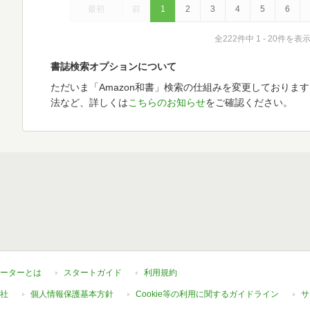
最初
前
1
2
3
4
5
6
全222件中 1 - 20件を表
書誌検索オプションについて
ただいま「Amazon和書」検索の仕組みを変更しておりま
法など、詳しくは
こちらのお知らせ
をご確認ください。
ーターとは
スタートガイド
利用規約
社
個人情報保護基本方針
Cookie等の利用に関するガイドライン
サ