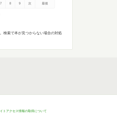
7
8
9
次
最後
示
す。検索で本が見つからない場合の対処
イトアクセス情報の取得について