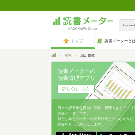
Amazo
トップ
読書メーターと
トップ
検索
山田 貴敏
読書メーターの
読書管理
アプリ
詳しくはこちら
日々の読書量を簡単に記録・管理できるアプリ
読書メーターです。
新たな本との出会いや読書仲間とのつながりが
読書をもっと楽しくします。