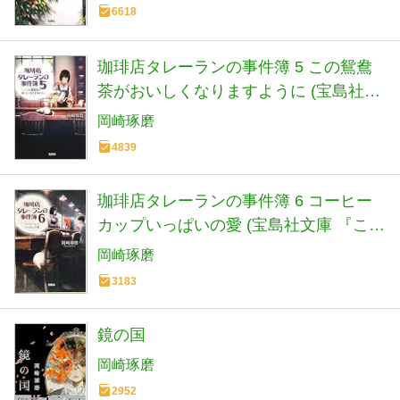
6618
珈琲店タレーランの事件簿 5 この鴛鴦
茶がおいしくなりますように (宝島社文
庫 『このミス』大賞シリーズ)
岡崎琢磨
4839
珈琲店タレーランの事件簿 6 コーヒー
カップいっぱいの愛 (宝島社文庫 『この
ミス』大賞シリーズ)
岡崎琢磨
3183
鏡の国
岡崎琢磨
2952