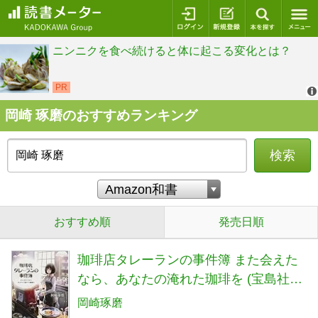
ログイン
新規登録
本を探
岡崎 琢磨のおすすめランキング
検索
おすすめ順
発売日順
珈琲店タレーランの事件簿 また会えた
なら、あなたの淹れた珈琲を (宝島社文
庫 『このミス』大賞シリーズ)
岡崎琢磨