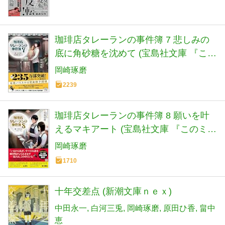
珈琲店タレーランの事件簿 7 悲しみの
底に角砂糖を沈めて (宝島社文庫 『この
ミス』大賞シリーズ)
岡崎琢磨
2239
珈琲店タレーランの事件簿 8 願いを叶
えるマキアート (宝島社文庫 『このミ
ス』大賞シリーズ)
岡崎琢磨
1710
十年交差点 (新潮文庫ｎｅｘ)
中田永一
白河三兎
岡崎琢磨
原田ひ香
畠中
恵