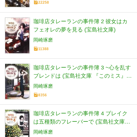
22258
珈琲店タレーランの事件簿 2 彼女はカ
フェオレの夢を見る (宝島社文庫)
岡崎琢磨
11388
珈琲店タレーランの事件簿 3 ~心を乱す
ブレンドは (宝島社文庫 『このミス』大
賞シリーズ)
岡崎琢磨
8356
珈琲店タレーランの事件簿 4 ブレイク
は五種類のフレーバーで (宝島社文庫
『このミス』大賞シリーズ)
岡崎琢磨