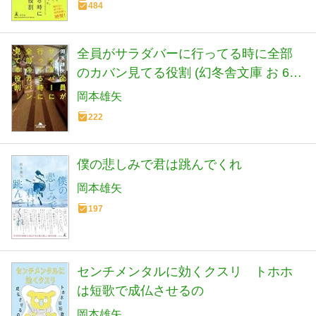
484
全員がサラダバーに行ってる時に全部
のカバン見てる役割 (幻冬舎文庫 お 61-
1)
岡本雄矢
222
僕の悲しみで君は跳んでくれ
岡本雄矢
197
センチメンタルに効くクスリ トホホ
は短歌で成仏させるの
岡本雄矢