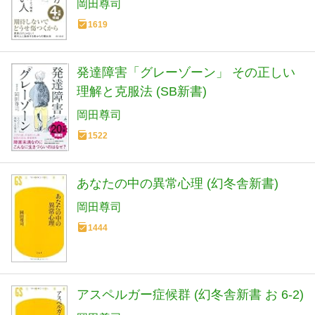
岡田尊司
1619
発達障害「グレーゾーン」 その正しい
理解と克服法 (SB新書)
岡田尊司
1522
あなたの中の異常心理 (幻冬舎新書)
岡田尊司
1444
アスペルガー症候群 (幻冬舎新書 お 6-2)