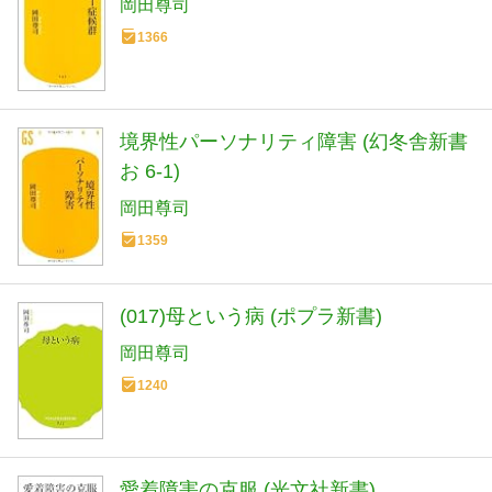
岡田尊司
1366
境界性パーソナリティ障害 (幻冬舎新書
お 6-1)
岡田尊司
1359
(017)母という病 (ポプラ新書)
岡田尊司
1240
愛着障害の克服 (光文社新書)