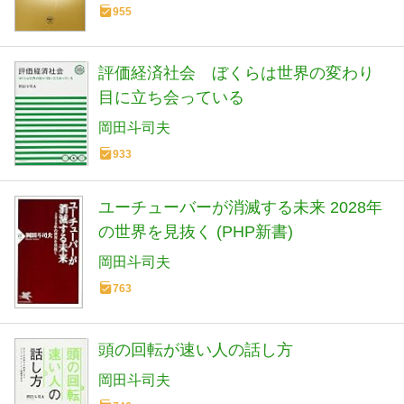
955
評価経済社会 ぼくらは世界の変わり
目に立ち会っている
岡田斗司夫
933
ユーチューバーが消滅する未来 2028年
の世界を見抜く (PHP新書)
岡田斗司夫
763
頭の回転が速い人の話し方
岡田斗司夫