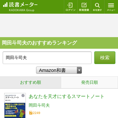
ログイン
新規登録
本を探
岡田斗司夫のおすすめランキング
検索
おすすめ順
発売日順
あなたを天才にするスマートノート
岡田斗司夫
2249