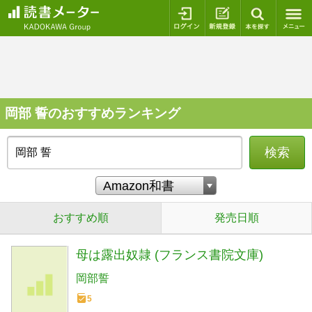
ログイン
新規登録
本を探
岡部 誓のおすすめランキング
検索
おすすめ順
発売日順
母は露出奴隷 (フランス書院文庫)
岡部誓
5