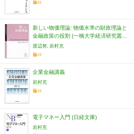
41
新しい物価理論: 物価水準の財政理論と
金融政策の役割 (一橋大学経済研究叢書
52)
渡辺努
岩村充
15
企業金融講義
岩村充
10
電子マネー入門 (日経文庫)
岩村充