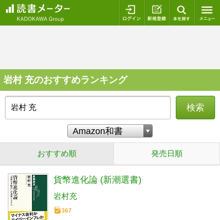
ログイン
新規登録
本を探
岩村 充のおすすめランキング
検索
おすすめ順
発売日順
貨幣進化論 (新潮選書)
岩村充
367