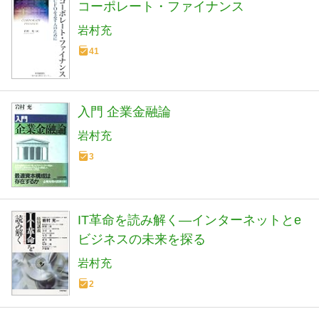
コーポレート・ファイナンス
岩村充
41
入門 企業金融論
岩村充
3
IT革命を読み解く―インターネットとe
ビジネスの未来を探る
岩村充
2