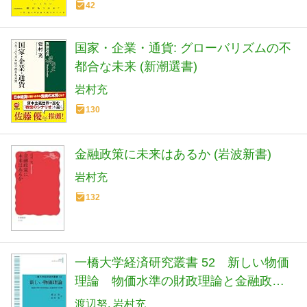
42
国家・企業・通貨: グローバリズムの不
都合な未来 (新潮選書)
岩村充
130
金融政策に未来はあるか (岩波新書)
岩村充
132
一橋大学経済研究叢書 52 新しい物価
理論 物価水準の財政理論と金融政策
の役割
渡辺努
岩村充