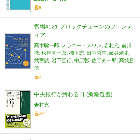
5
智場#121 ブロックチェーンのフロンテ
ィア
高木聡一郎
メラニー・スワン
岩村充
前川
徹
松尾真一郎
楠正憲
田中秀幸
藤井靖史
武宮誠
岩下直行
榊原彰
佐野究一郎
高城勝
信
2
中央銀行が終わる日 (新潮選書)
岩村充
269