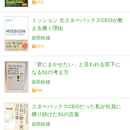
2711
ミッション 元スターバックスCEOが教
える働く理由
岩田松雄
1371
「君にまかせたい」と言われる部下に
なる51の考え方
岩田松雄
580
スターバックスCEОだった私が社員に
贈り続けた31の言葉
岩田松雄