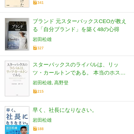
341
ブランド 元スターバックスCEOが教え
る「自分ブランド」を築く48の心得
岩田松雄
327
スターバックスのライバルは、リッ
ツ・カールトンである。 本当のホスピ
タリティの話をしよう (ノンフィクショ
岩田松雄
高野登
ン単行本)
215
早く、社長になりなさい。
岩田松雄
188