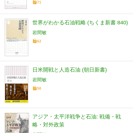
71
世界がわかる石油戦略 (ちくま新書 840)
岩間敏
62
日米開戦と人造石油 (朝日新書)
岩間敏
50
アジア・太平洋戦争と石油: 戦備・戦
略・対外政策