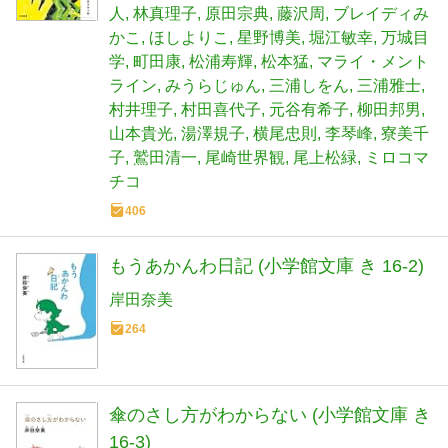
人
林真理子
原田宗典
藤沢周
ブレイディみ
かこ
ほしよりこ
星野博美
堀江敏幸
万城目
学
町田康
松浦寿輝
松本猛
マライ・メント
ライン
みうらじゅん
三浦しをん
三浦雅士
村井理子
村田喜代子
元谷有希子
柳田邦男
山本貴光
湯澤規子
横尾忠則
李琴峰
寮美千
子
鷲田清一
尾崎世界観
尾上松緑
ミロコマ
チコ
406
もうあかんわ日記 (小学館文庫 き 16-2)
岸田奈美
264
傘のさし方がわからない (小学館文庫 き
16-3)