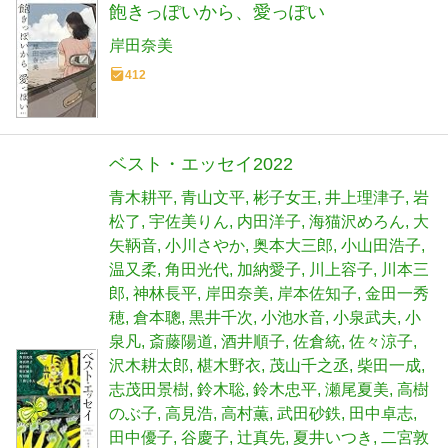
飽きっぽいから、愛っぽい
岸田奈美
412
ベスト・エッセイ2022
青木耕平
青山文平
彬子女王
井上理津子
岩
松了
宇佐美りん
内田洋子
海猫沢めろん
大
矢鞆音
小川さやか
奥本大三郎
小山田浩子
温又柔
角田光代
加納愛子
川上容子
川本三
郎
神林長平
岸田奈美
岸本佐知子
金田一秀
穂
倉本聰
黒井千次
小池水音
小泉武夫
小
泉凡
斎藤陽道
酒井順子
佐倉統
佐々涼子
沢木耕太郎
椹木野衣
茂山千之丞
柴田一成
志茂田景樹
鈴木聡
鈴木忠平
瀬尾夏美
高樹
のぶ子
高見浩
高村薫
武田砂鉄
田中卓志
田中優子
谷慶子
辻真先
夏井いつき
二宮敦