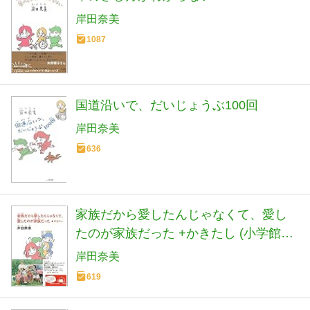
岸田奈美
1087
国道沿いで、だいじょうぶ100回
岸田奈美
636
家族だから愛したんじゃなくて、愛し
たのが家族だった +かきたし (小学館文
庫 き 16-1)
岸田奈美
619