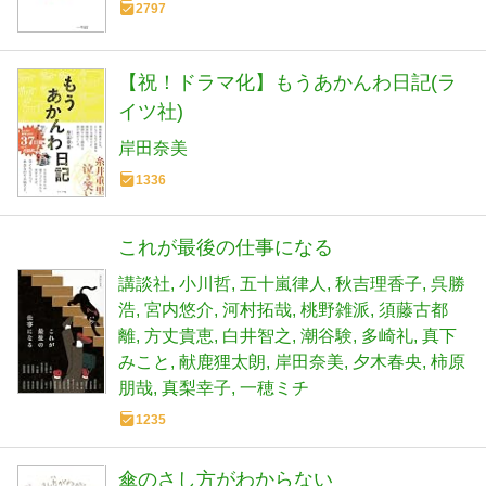
2797
【祝！ドラマ化】もうあかんわ日記(ラ
イツ社)
岸田奈美
1336
これが最後の仕事になる
講談社
小川哲
五十嵐律人
秋吉理香子
呉勝
浩
宮内悠介
河村拓哉
桃野雑派
須藤古都
離
方丈貴恵
白井智之
潮谷験
多崎礼
真下
みこと
献鹿狸太朗
岸田奈美
夕木春央
柿原
朋哉
真梨幸子
一穂ミチ
1235
傘のさし方がわからない