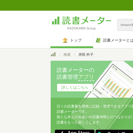
Amazo
トップ
読書メーターと
トップ
検索
岸田 衿子
読書メーターの
読書管理
アプリ
詳しくはこちら
日々の読書量を簡単に記録・管理できるアプリ
読書メーターです。
新たな本との出会いや読書仲間とのつながりが
読書をもっと楽しくします。