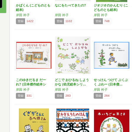
かばくん (こどものとも
なにをたべてきたの?
ジオジオのかんむり (こ
絵本)
どものとも絵本)
岸田 衿子
岸田 衿子
岸田 衿子
登録
1422
登録
1102
登録
748
このゆきだるま だー
どこで おひるね しよう
せっけん つけて ぶくぶ
れ? (日本傑作絵本シ
かな (幼児絵本シリ…
く ぷわー (日本傑…
リ…
岸田 衿子
岸田 衿子
岸田 衿子
登録
331
登録
283
登録
264