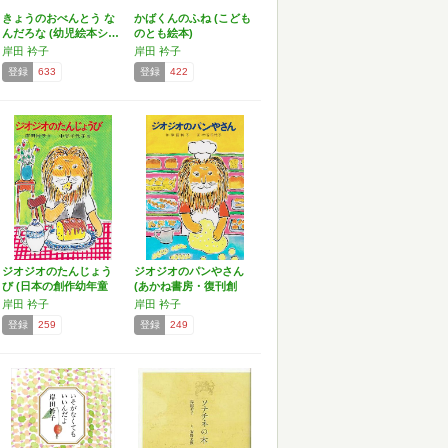
きょうのおべんとう な
かばくんのふね (こども
んだろな (幼児絵本シ…
のとも絵本)
岸田 衿子
岸田 衿子
登録
633
登録
422
ジオジオのたんじょう
ジオジオのパンやさん
び (日本の創作幼年童
(あかね書房・復刊創
話…
作…
岸田 衿子
岸田 衿子
登録
259
登録
249