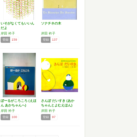
いそがなくてもいいん
ソナチネの木
だよ
岸田 衿子
岸田 衿子
登録
159
登録
137
ぼーるがころころ (えほ
さんぽ だいすき (あか
ん あかちゃんへ)
ちゃんとよむえほん)
岸田 衿子
岸田 衿子
登録
100
登録
97