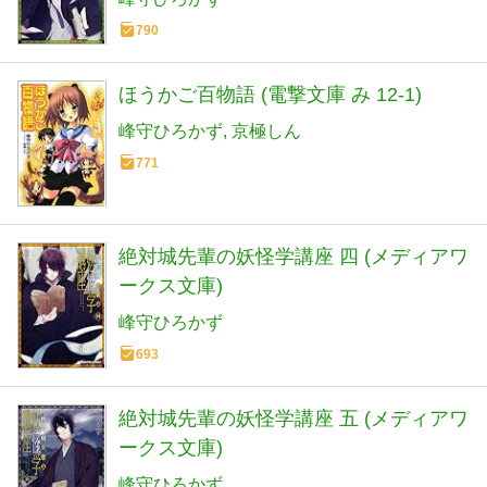
790
ほうかご百物語 (電撃文庫 み 12-1)
峰守ひろかず
京極しん
771
絶対城先輩の妖怪学講座 四 (メディアワ
ークス文庫)
峰守ひろかず
693
絶対城先輩の妖怪学講座 五 (メディアワ
ークス文庫)
峰守ひろかず