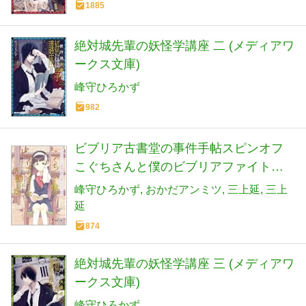
1885
絶対城先輩の妖怪学講座 二 (メディアワ
ークス文庫)
峰守ひろかず
982
ビブリア古書堂の事件手帖スピンオフ
こぐちさんと僕のビブリアファイト部
活動日誌 (電撃文庫)
峰守ひろかず
おかだアンミツ
三上延
三上
延
874
絶対城先輩の妖怪学講座 三 (メディアワ
ークス文庫)
峰守ひろかず