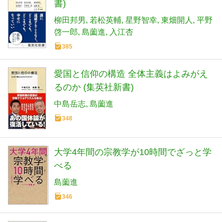
書)
柳田邦男
若松英輔
星野智幸
東畑開人
平野
啓一郎
島薗進
入江杏
385
愛国と信仰の構造 全体主義はよみがえ
るのか (集英社新書)
中島岳志
島薗進
348
大学4年間の宗教学が10時間でざっと学
べる
島薗進
346