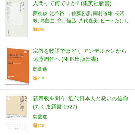
人間って何ですか? (集英社新書)
夢枕獏
池谷裕二
佐藤勝彦
岡村道雄
長沼
毅
島薗進
窪寺恒己
八代嘉美
ビートたけし
285
宗教を物語でほどく アンデルセンから
遠藤周作へ (NHK出版新書)
島薗進
210
新宗教を問う: 近代日本人と救いの信仰
(ちくま新書 1527)
島薗進
210