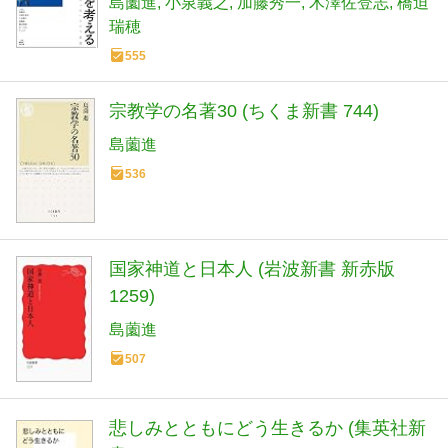
島薗進
小泉義之
加藤秀一
木澤佐登志
橋迫
瑞穂
555
宗教学の名著30 (ちくま新書 744)
島薗進
536
国家神道と日本人 (岩波新書 新赤版
1259)
島薗進
507
悲しみとともにどう生きるか (集英社新