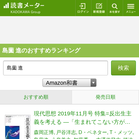
ログイン
新規登録
本を探
島薗 進のおすすめランキング
検索
おすすめ順
発売日順
現代思想 2019年11月号 特集=反出生主
義を考える ―「生まれてこない方が良
かった」という思想―
森岡正博
戸谷洋志
D・ベネター
T・メッツ