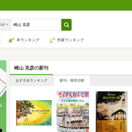
n和書
は
本ランキング
作家ランキング
崎山 克彦
の新刊
おすすめランキング
新刊・発売日順
版
、