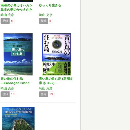
南海の小島カオハガン
ゆっくり生きる
島主の夢のかなえかた
(…
崎山 克彦
崎山 克彦
登録
5
登録
8
青い鳥の住む島
青い鳥の住む島 (新潮文
―Caohagan island
庫 さ 36-2)
崎山 克彦
崎山 克彦
登録
10
登録
13