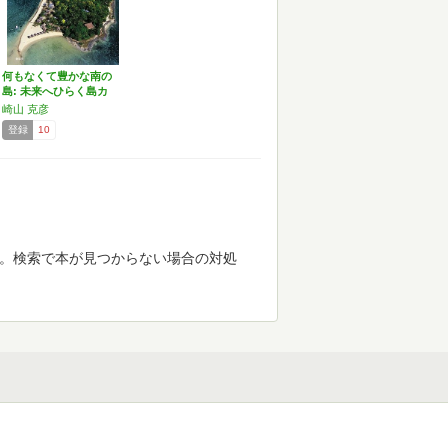
何もなくて豊かな南の
島: 未来へひらく島カ
オ…
崎山 克彦
登録
10
す。検索で本が見つからない場合の対処