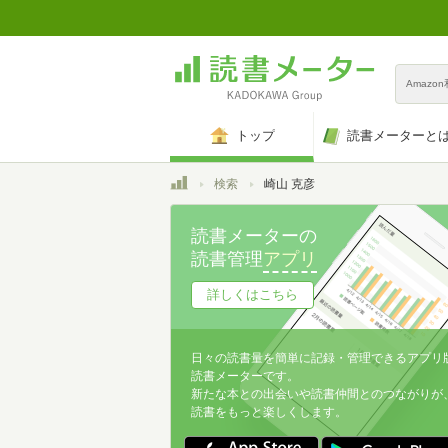
Amazo
トップ
読書メーターと
トップ
検索
崎山 克彦
読書メーターの
読書管理
アプリ
詳しくはこちら
日々の読書量を簡単に記録・管理できるアプリ
読書メーターです。
新たな本との出会いや読書仲間とのつながりが
読書をもっと楽しくします。