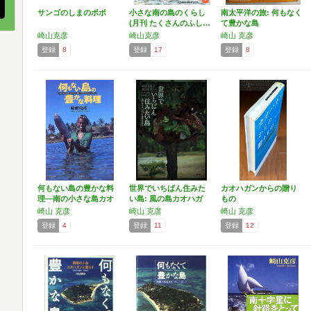
サンゴのしまのポポ
小さな南の島のくらし
南太平洋の旅: 何もなく
(月刊 たくさんのふし…
て豊かな島
崎山克彦
崎山克彦
崎山 克彦
登録
8
登録
17
登録
8
何もない島の豊かな料
世界でいちばん住みた
カオハガンからの贈り
理―南の小さな島カオ
い島: 風の島カオハガ
もの
ハガ…
ン…
崎山 克彦
崎山 克彦
崎山 克彦
登録
4
登録
11
登録
12