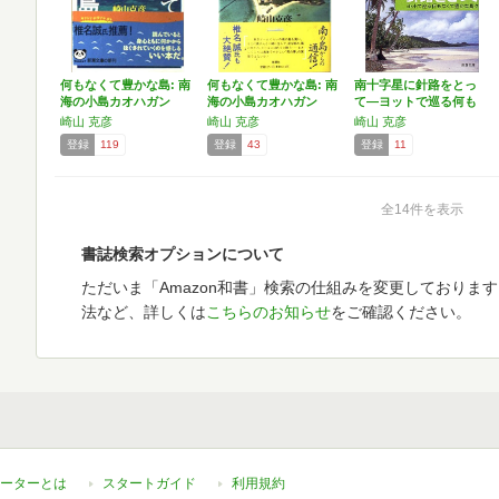
何もなくて豊かな島: 南
何もなくて豊かな島: 南
南十字星に針路をとっ
海の小島カオハガン
海の小島カオハガン
て―ヨットで巡る何も
に…
に…
なく…
崎山 克彦
崎山 克彦
崎山 克彦
登録
119
登録
43
登録
11
全14件を表示
書誌検索オプションについて
ただいま「Amazon和書」検索の仕組みを変更しておりま
法など、詳しくは
こちらのお知らせ
をご確認ください。
ーターとは
スタートガイド
利用規約