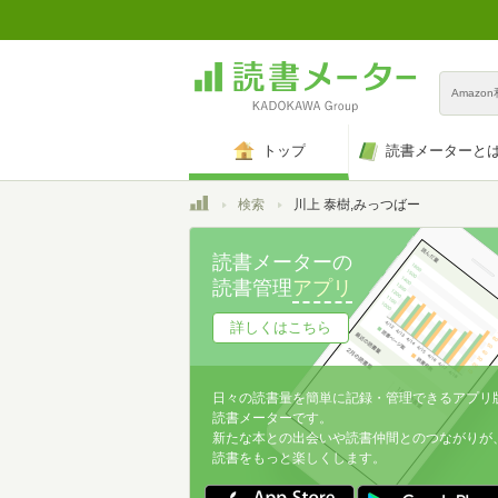
Amazo
トップ
読書メーターと
トップ
検索
川上 泰樹,みっつばー
読書メーターの
読書管理
アプリ
詳しくはこちら
日々の読書量を簡単に記録・管理できるアプリ
読書メーターです。
新たな本との出会いや読書仲間とのつながりが
読書をもっと楽しくします。