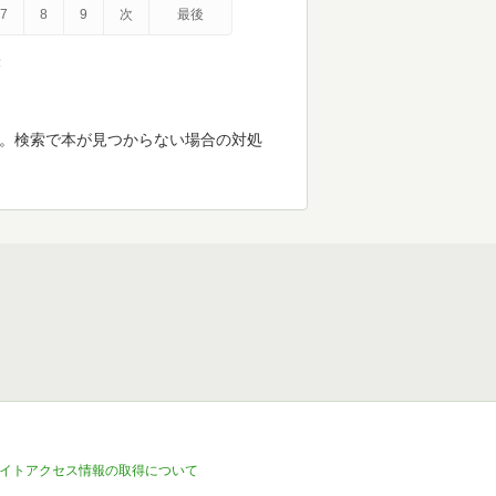
7
8
9
次
最後
示
す。検索で本が見つからない場合の対処
イトアクセス情報の取得について