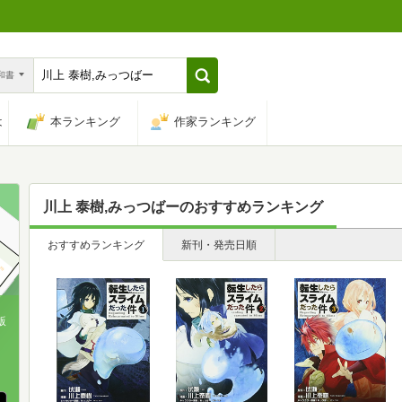
n和書
は
本ランキング
作家ランキング
川上 泰樹,みっつばー
のおすすめランキング
おすすめランキング
新刊・発売日順
版
、