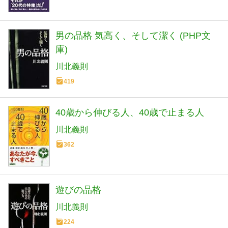
男の品格 気高く、そして潔く (PHP文
庫)
川北義則
419
40歳から伸びる人、40歳で止まる人
川北義則
362
遊びの品格
川北義則
224