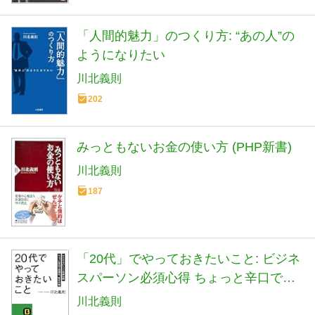
「人間的魅力」のつくり方: “あの人”の
ようになりたい
川北義則
202
みっともないお金の使い方 (PHP新書)
川北義則
187
「20代」でやっておきたいこと: ビジネ
スパーソン必須心得 ちょっと辛口で過
激な、生き方論 (知的生きかた文庫 か
川北義則