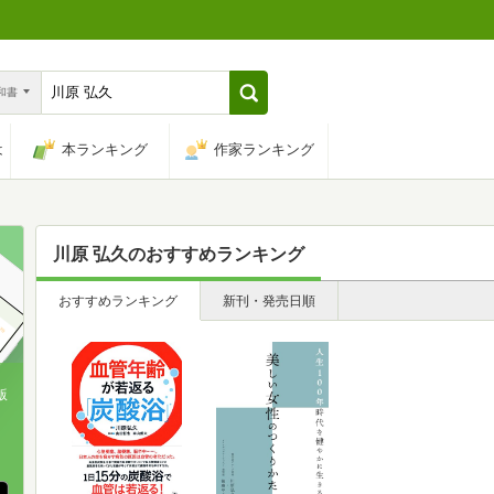
n和書
は
本ランキング
作家ランキング
川原 弘久
のおすすめランキング
おすすめランキング
新刊・発売日順
版
、