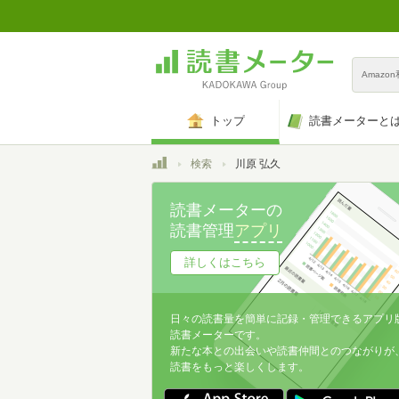
Amazo
トップ
読書メーターと
トップ
検索
川原 弘久
読書メーターの
読書管理
アプリ
詳しくはこちら
日々の読書量を簡単に記録・管理できるアプリ
読書メーターです。
新たな本との出会いや読書仲間とのつながりが
読書をもっと楽しくします。