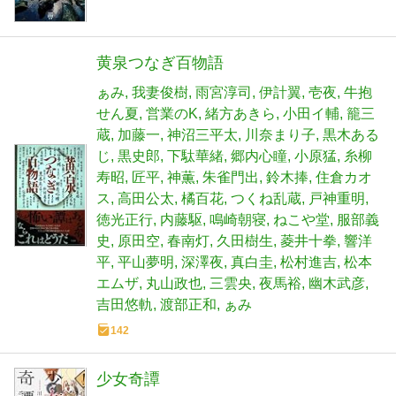
黄泉つなぎ百物語
ぁみ
我妻俊樹
雨宮淳司
伊計翼
壱夜
牛抱
せん夏
営業のK
緒方あきら
小田イ輔
籠三
蔵
加藤一
神沼三平太
川奈まり子
黒木ある
じ
黒史郎
下駄華緒
郷内心瞳
小原猛
糸柳
寿昭
匠平
神薫
朱雀門出
鈴木捧
住倉カオ
ス
高田公太
橘百花
つくね乱蔵
戸神重明
徳光正行
内藤駆
鳴崎朝寝
ねこや堂
服部義
史
原田空
春南灯
久田樹生
菱井十拳
響洋
平
平山夢明
深澤夜
真白圭
松村進吉
松本
エムザ
丸山政也
三雲央
夜馬裕
幽木武彦
吉田悠軌
渡部正和
ぁみ
142
少女奇譚