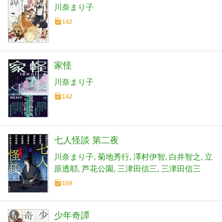
川奈まり子
142
家怪
川奈まり子
142
七人怪談 第二夜
川奈まり子
菊地秀行
澤村伊智
白井智之
立
原透耶
芦花公園
三津田信三
三津田信三
159
少年奇譚