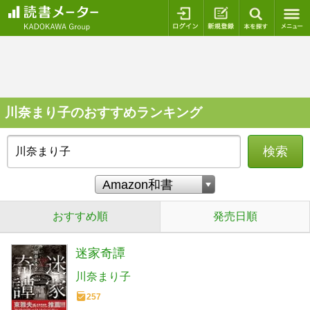
ログイン
新規登録
本を探
川奈まり子のおすすめランキング
検索
おすすめ順
発売日順
迷家奇譚
川奈まり子
257