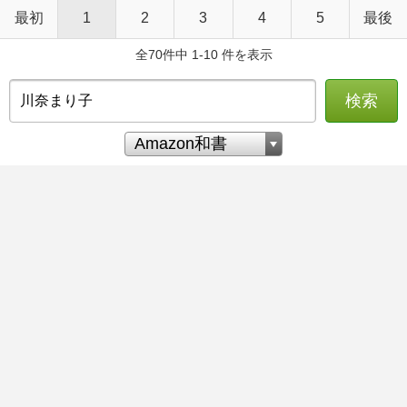
最初
1
2
3
4
5
最後
全70件中 1-10 件を表示
検索