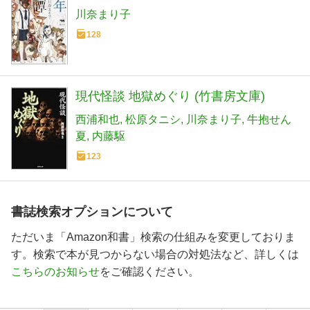
川奈まり子
128
現代怪談 地獄めぐり (竹書房文庫)
西浦和也
松原タニシ
川奈まり子
牛抱せん
夏
内藤駆
123
書誌検索オプションについて
ただいま「Amazon和書」検索の仕組みを変更しておりま
す。検索で本が見つからない場合の対処法など、詳しくは
こちらのお知らせ
をご確認ください。