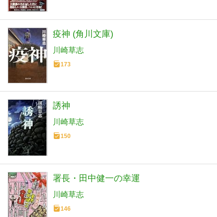
疫神 (角川文庫)
川崎草志
173
誘神
川崎草志
150
署長・田中健一の幸運
川崎草志
146