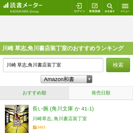
ログイン
新規登録
本を探
川崎 草志,角川書店装丁室のおすすめランキング
検索
おすすめ順
発売日順
長い腕 (角川文庫 か 41-1)
川崎草志
角川書店装丁室
3403