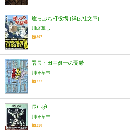
崖っぷち町役場 (祥伝社文庫)
川崎草志
297
署長・田中健一の憂鬱
川崎草志
222
長い腕
川崎草志
210