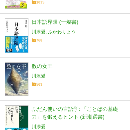
1035
日本語界隈 (一般書)
川添愛
ふかわりょう
768
数の女王
川添愛
563
ふだん使いの言語学: 「ことばの基礎
力」を鍛えるヒント (新潮選書)
川添愛