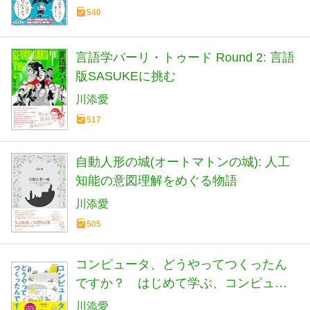
540
言語学バーリ・トゥード Round 2: 言語
版SASUKEに挑む
川添愛
517
自動人形の城(オートマトンの城): 人工
知能の意図理解をめぐる物語
川添愛
505
コンピュータ、どうやってつくったん
ですか？ はじめて学ぶ、コンピュー
タの歴史としくみ
川添愛