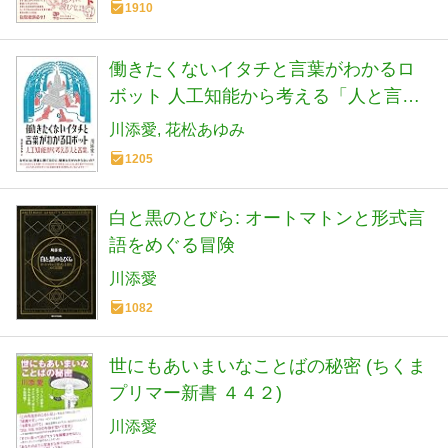
1910
働きたくないイタチと言葉がわかるロ
ボット 人工知能から考える「人と言
葉」
川添愛
花松あゆみ
1205
白と黒のとびら: オートマトンと形式言
語をめぐる冒険
川添愛
1082
世にもあいまいなことばの秘密 (ちくま
プリマー新書 ４４２)
川添愛