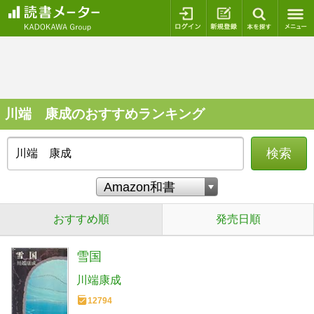
ログイン
新規登録
本を探
川端 康成のおすすめランキング
検索
おすすめ順
発売日順
雪国
川端康成
12794