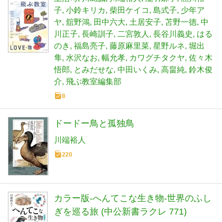
子
小鈴キリカ
柴田ケイコ
島式子
少年ア
ヤ
舘野鴻
田中六大
土居安子
苫野一徳
中
川正子
長崎訓子
二宮敦人
長谷川義史
はる
のき
福島亮子
藤原麻里菜
星野ルネ
堀出
隼
水沢なお
幅允孝
カワグチタクヤ
佐々木
悟郎
とみだせな
中田いくみ
高畠純
鈴木俊
介
飛ぶ教室編集部
8
ドードー鳥と孤独鳥
川端裕人
220
カラー版-へんてこな生き物-世界のふし
ぎを巡る旅 (中公新書ラクレ 771)