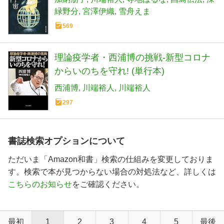
緑野分
宮澤伊織
雪舟えま
569
理論疫学者・西浦博の挑戦-新型コロナ
からいのちを守れ! (単行本)
西浦博
川端裕人
川端裕人
297
書誌検索オプションについて
ただいま「Amazon和書」検索の仕組みを変更しておりま
す。検索で本が見つからない場合の対処法など、詳しくは
こちらのお知らせ
をご確認ください。
最初
1
2
3
4
5
最後