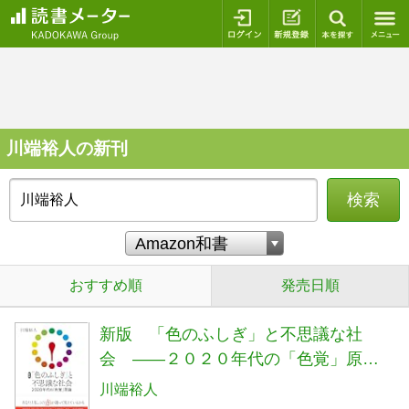
ログイン
新規登録
本を探
川端裕人の新刊
検索
おすすめ順
発売日順
新版 「色のふしぎ」と不思議な社
会 ――２０２０年代の「色覚」原論
(ちくま文庫か-57-2)
川端裕人