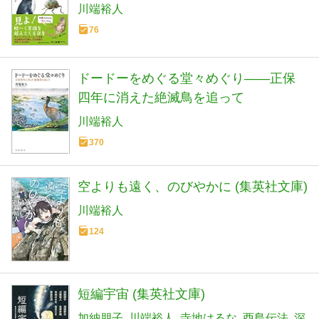
川端裕人
76
ドードーをめぐる堂々めぐり――正保
四年に消えた絶滅鳥を追って
川端裕人
370
空よりも遠く、のびやかに (集英社文庫)
川端裕人
124
短編宇宙 (集英社文庫)
加納朋子
川端裕人
寺地はるな
酉島伝法
深