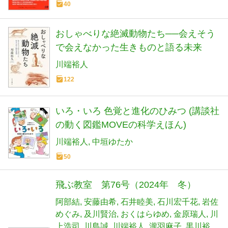
40
おしゃべりな絶滅動物たち──会えそう
で会えなかった生きものと語る未来
川端裕人
122
いろ・いろ 色覚と進化のひみつ (講談社
の動く図鑑MOVEの科学えほん)
川端裕人
中垣ゆたか
50
飛ぶ教室 第76号（2024年 冬）
阿部結
安藤由希
石井睦美
石川宏千花
岩佐
めぐみ
及川賢治
おくはらゆめ
金原瑞人
川
上浩司
川島誠
川端裕人
瀧羽麻子
黒川裕