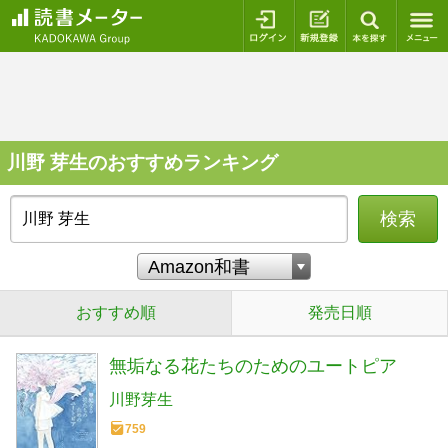
ログイン
新規登録
本を探
川野 芽生のおすすめランキング
検索
おすすめ順
発売日順
無垢なる花たちのためのユートピア
川野芽生
759