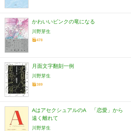
かわいいピンクの竜になる
川野芽生
478
月面文字翻刻一例
川野芽生
389
AはアセクシュアルのA 「恋愛」から
遠く離れて
川野芽生