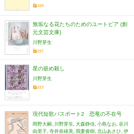
320
無垢なる花たちのためのユートピア (創
元文芸文庫)
川野芽生
257
星の嵌め殺し
川野芽生
223
現代短歌パスポート2 恐竜の不在号
岡野大嗣
川野芽生
大森静佳
小島なお
谷川
由里子
寺井奈緒美
我妻俊樹
北山あさひ
伊