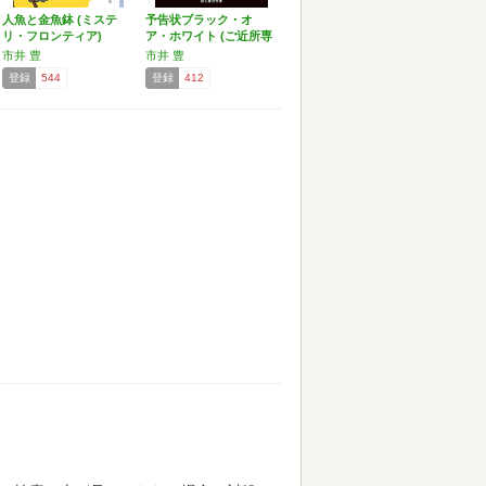
人魚と金魚鉢 (ミステ
予告状ブラック・オ
リ・フロンティア)
ア・ホワイト (ご近所専
門…
市井 豊
市井 豊
登録
544
登録
412