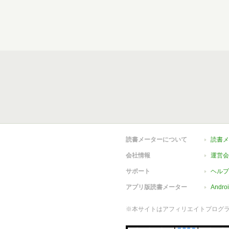
読書メーターについて
読書メ
会社情報
運営会
サポート
ヘルプ
アプリ版読書メーター
Andr
※本サイトはアフィリエイトプログ