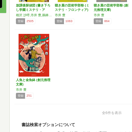
放課後探偵団 (書き下ろ
聴き屋の芸術学部祭 (ミ
聴き屋の芸術学部祭 (創
し学園ミステリ・ア
ステリ・フロンティア)
元推理文庫)
ン…
相沢 沙呼,市井 豊,鵜林 伸也,梓崎 優,似鳥 鶏
市井 豊
市井 豊
登録
2505
登録
1063
登録
864
人魚と金魚鉢 (創元推理
文庫)
市井 豊
登録
251
全6件を表示
書誌検索オプションについて