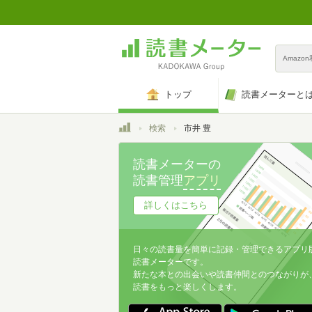
Amazo
トップ
読書メーターと
トップ
検索
市井 豊
読書メーターの
読書管理
アプリ
詳しくはこちら
日々の読書量を簡単に記録・管理できるアプリ
読書メーターです。
新たな本との出会いや読書仲間とのつながりが
読書をもっと楽しくします。