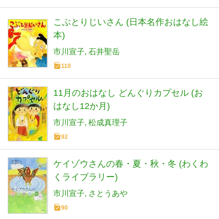
こぶとりじいさん (日本名作おはなし絵
本)
市川宣子
石井聖岳
110
11月のおはなし どんぐりカプセル (お
はなし12か月)
市川宣子
松成真理子
92
ケイゾウさんの春・夏・秋・冬 (わくわ
くライブラリー)
市川宣子
さとうあや
90