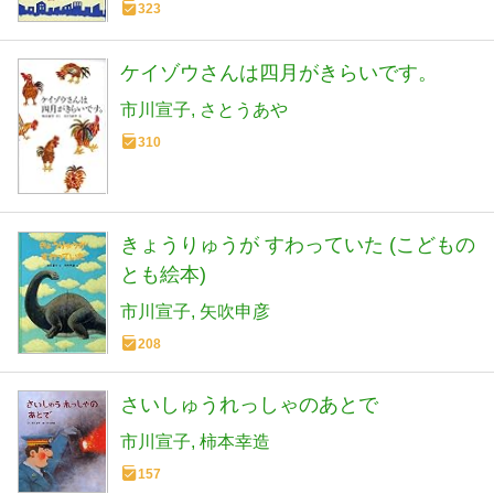
323
ケイゾウさんは四月がきらいです。
市川宣子
さとうあや
310
きょうりゅうが すわっていた (こどもの
とも絵本)
市川宣子
矢吹申彦
208
さいしゅうれっしゃのあとで
市川宣子
柿本幸造
157