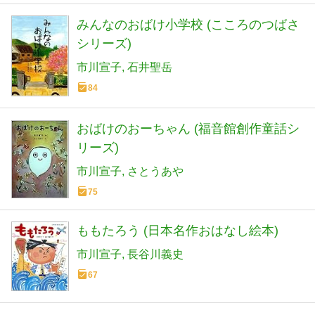
みんなのおばけ小学校 (こころのつばさ
シリーズ)
市川宣子
石井聖岳
84
おばけのおーちゃん (福音館創作童話シ
リーズ)
市川宣子
さとうあや
75
ももたろう (日本名作おはなし絵本)
市川宣子
長谷川義史
67