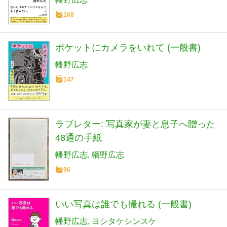
168
ポケットにカメラをいれて (一般書)
幡野広志
147
ラブレター: 写真家が妻と息子へ贈った
48通の手紙
幡野広志
幡野広志
96
いい写真は誰でも撮れる (一般書)
幡野広志
ヨシタケシンスケ