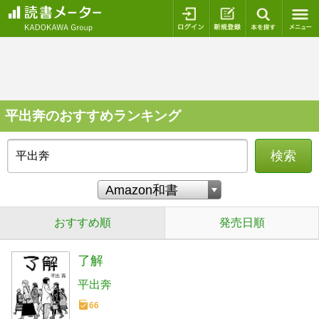
ログイン
新規登録
本を探
平出奔のおすすめランキング
検索
おすすめ順
発売日順
了解
平出奔
66