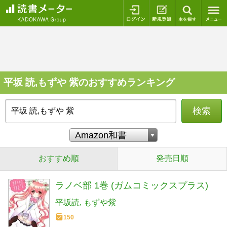
ログイン
新規登録
本を探
平坂 読,もずや 紫のおすすめランキング
検索
おすすめ順
発売日順
ラノベ部 1巻 (ガムコミックスプラス)
平坂読
もずや紫
150