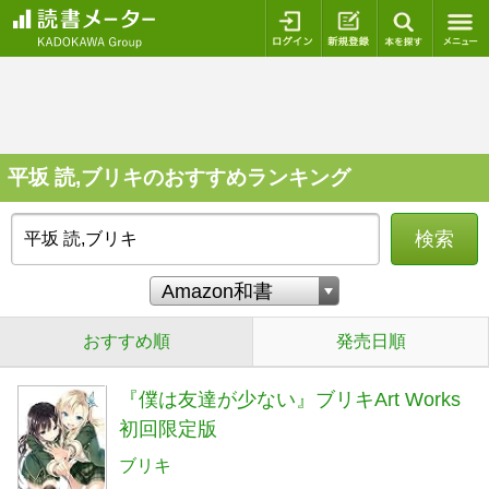
ログイン
新規登録
本を探
平坂 読,ブリキのおすすめランキング
検索
おすすめ順
発売日順
『僕は友達が少ない』ブリキArt Works
初回限定版
ブリキ