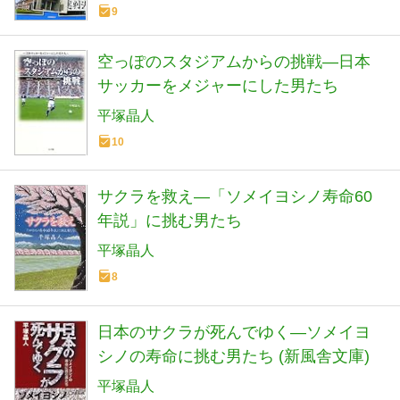
9
空っぽのスタジアムからの挑戦―日本
サッカーをメジャーにした男たち
平塚晶人
10
サクラを救え―「ソメイヨシノ寿命60
年説」に挑む男たち
平塚晶人
8
日本のサクラが死んでゆく―ソメイヨ
シノの寿命に挑む男たち (新風舎文庫)
平塚晶人