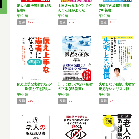
老人の取扱説明書 (SB
１日３分見るだけでぐ
認知症の取扱説明書
新書)
んぐん目がよくな
(SB新書)
る！ ガ…
平松 類
平松類
平松 類
登録
822
登録
252
登録
138
伝え上手な患者になる!
知ってはいけない 医者
失明しない習慣: 患者が
──「医者と何を話し…
の正体 (SB新書)
絶えないカリスマ眼
科…
平松 類
平松 類
平松 類
登録
110
登録
83
登録
84