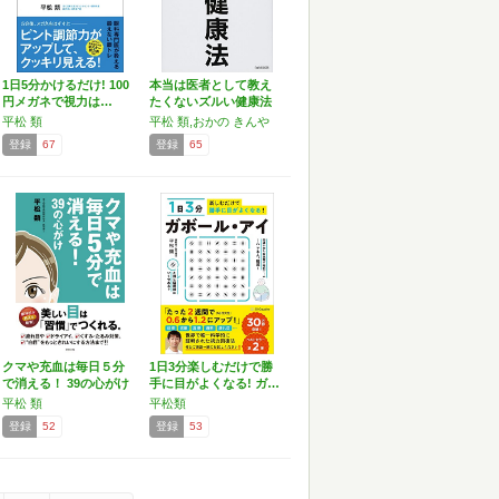
1日5分かけるだけ! 100
本当は医者として教え
円メガネで視力は…
たくないズルい健康法
平松 類
平松 類,おかの きんや
登録
67
登録
65
クマや充血は毎日５分
1日3分楽しむだけで勝
で消える！ 39の心がけ
手に目がよくなる! ガ…
平松 類
平松類
登録
52
登録
53