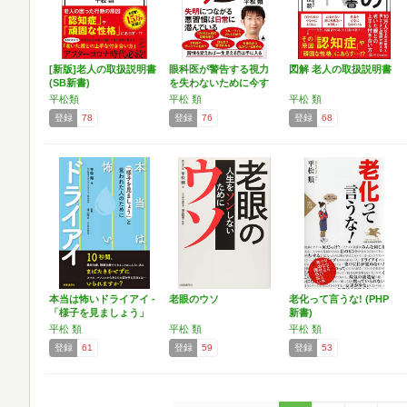
[新版]老人の取扱説明書
眼科医が警告する視力
図解 老人の取扱説明書
(SB新書)
を失わないために今す
ぐや…
平松類
平松 類
平松 類
登録
78
登録
76
登録
68
本当は怖いドライアイ -
老眼のウソ
老化って言うな! (PHP
「様子を見ましょう」
新書)
…
平松 類
平松 類
平松 類
登録
61
登録
59
登録
53