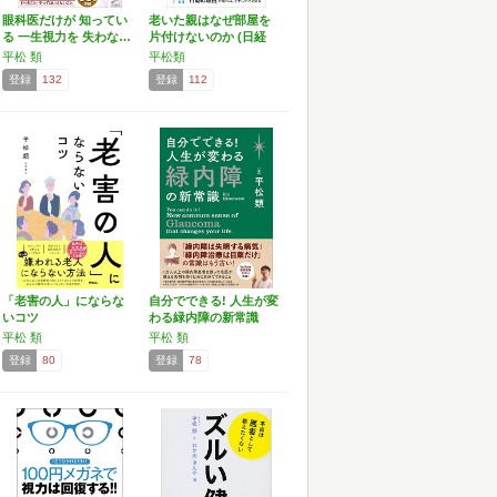
眼科医だけが 知ってい
老いた親はなぜ部屋を
る 一生視力を 失わな…
片付けないのか (日経
プ…
平松 類
平松類
登録
132
登録
112
「老害の人」にならな
自分でできる! 人生が変
いコツ
わる緑内障の新常識
平松 類
平松 類
登録
80
登録
78