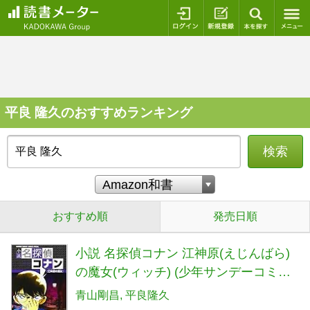
ログイン
新規登録
本を探
平良 隆久のおすすめランキング
検索
おすすめ順
発売日順
小説 名探偵コナン 江神原(えじんばら)
の魔女(ウィッチ) (少年サンデーコミッ
クススペシャル)
青山剛昌
平良隆久