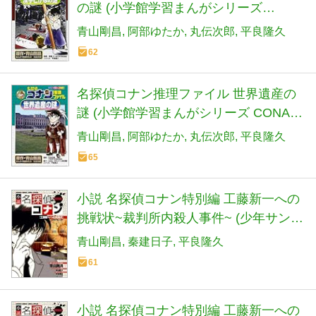
の謎 (小学館学習まんがシリーズ
CONAN COMIC STUDY SERI)
青山剛昌
阿部ゆたか
丸伝次郎
平良隆久
62
名探偵コナン推理ファイル 世界遺産の
謎 (小学館学習まんがシリーズ CONAN
COMIC STUDY SERI)
青山剛昌
阿部ゆたか
丸伝次郎
平良隆久
65
小説 名探偵コナン特別編 工藤新一への
挑戦状~裁判所内殺人事件~ (少年サンデ
ーコミックススペシャル)
青山剛昌
秦建日子
平良隆久
61
小説 名探偵コナン特別編 工藤新一への