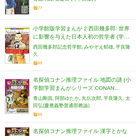
77
小学館版学習まんが 2 西田幾多郎: 世界
に影響を与えた日本人初の哲学者 (学習
まんが 小学館版)
西田幾多郎記念哲学館
みやぞえ郁雄
平良隆
久
69
名探偵コナン推理ファイル 地図の謎 (小
学館学習まんがシリーズ CONAN
COMIC STUDY SERI)
青山剛昌
阿部ゆたか
丸伝次郎
平良隆久
太
田弘(慶應義塾普通部教諭)
69
名探偵コナン推理ファイル 漢字とかな