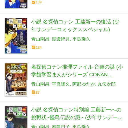
139
小説 名探偵コナン 工藤新一の復活 (少
年サンデーコミックススペシャル)
青山剛昌
渡邊睦月
平良隆久
124
名探偵コナン推理ファイル 音楽の謎 (小
学館学習まんがシリーズ CONAN
COMIC STUDY SERI)
青山剛昌
平良隆久
阿部ゆたか
丸伝次郎
87
小説 名探偵コナン特別編 工藤新一への
挑戦状~怪鳥伝説の謎~ (少年サンデーコ
ミックススペシャル)
青山剛昌
秦建日子
平良隆久