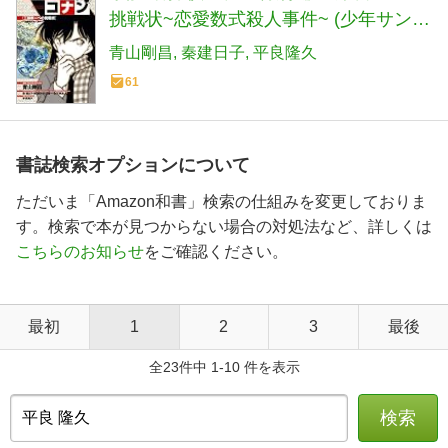
挑戦状~恋愛数式殺人事件~ (少年サンデ
ーコミックススペシャル)
青山剛昌
秦建日子
平良隆久
61
書誌検索オプションについて
ただいま「Amazon和書」検索の仕組みを変更しておりま
す。検索で本が見つからない場合の対処法など、詳しくは
こちらのお知らせ
をご確認ください。
最初
1
2
3
最後
全23件中 1-10 件を表示
検索