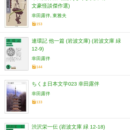
文豪怪談傑作選)
幸田露伴
東雅夫
153
連環記 他一篇 (岩波文庫) (岩波文庫 緑
12-9)
幸田露伴
144
ちくま日本文学023 幸田露伴
幸田露伴
133
渋沢栄一伝 (岩波文庫 緑 12-18)