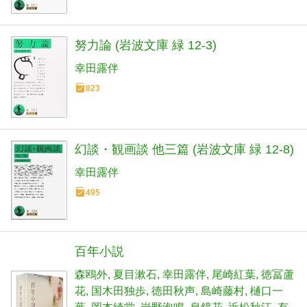
努力論 (岩波文庫 緑 12-3)
幸田露伴
823
幻談・観画談 他三篇 (岩波文庫 緑 12-8)
幸田露伴
495
百年小説
森鴎外
夏目漱石
幸田露伴
尾崎紅葉
徳冨蘆
花
国木田独歩
徳田秋声
島崎藤村
樋口一