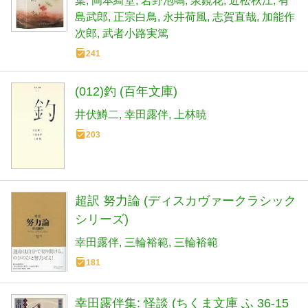
葉
岡本綺堂
岩野泡鳴
泉鏡花
近松秋江
有
島武郎
正宗白鳥
永井荷風
志賀直哉
加能作
次郎
武者小路実篤
241
(012)釣 (百年文庫)
井伏鱒二
幸田露伴
上林暁
203
超訳 努力論 (ディスカヴァークラシック
シリーズ)
幸田露伴
三輪裕範
三輪裕範
181
幸田露伴集: 怪談 (ちくま文庫 ふ 36-15