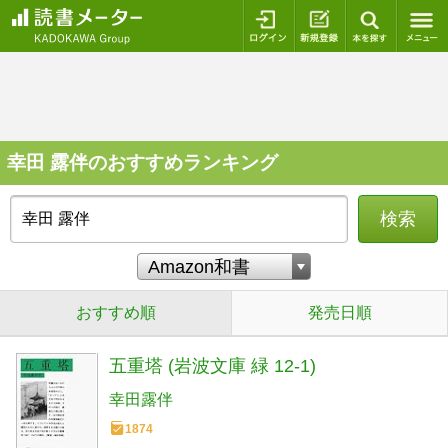
ログイン
新規登録
本を探
幸田 露伴のおすすめランキング
検索
おすすめ順
発売日順
五重塔 (岩波文庫 緑 12-1)
幸田露伴
1874