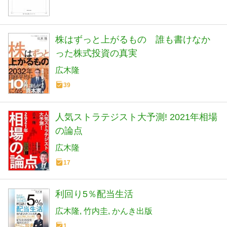
株はずっと上がるもの 誰も書けなか
った株式投資の真実
広木隆
39
人気ストラテジスト大予測! 2021年相場
の論点
広木隆
17
利回り5％配当生活
広木隆
竹内圭
かんき出版
1