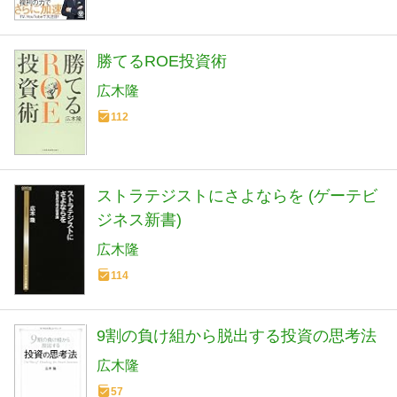
勝てるROE投資術
広木隆
112
ストラテジストにさよならを (ゲーテビ
ジネス新書)
広木隆
114
9割の負け組から脱出する投資の思考法
広木隆
57