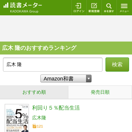
ログイン
新規登録
本を探
広木 隆のおすすめランキング
検索
おすすめ順
発売日順
利回り５％配当生活
広木隆
121